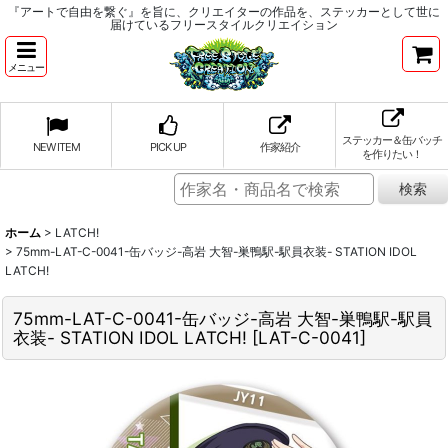
『アートで自由を繋ぐ』を旨に、クリエイターの作品を、ステッカーとして世に
届けているフリースタイルクリエイション
メニュー
ステッカー＆缶バッチ
NEW ITEM
PICK UP
作家紹介
を作りたい！
ホーム
>
LATCH!
>
75mm-LAT-C-0041-缶バッジ-高岩 大智-巣鴨駅-駅員衣装- STATION IDOL
LATCH!
75mm-LAT-C-0041-缶バッジ-高岩 大智-巣鴨駅-駅員
衣装- STATION IDOL LATCH!
[
LAT-C-0041
]