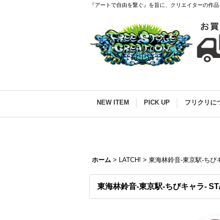
『アートで自由を繋ぐ』を旨に、クリエイターの作品
NEW ITEM
PICK UP
フリクリに
ホーム
>
LATCH!
>
東海林鈴音-東京駅-ちびキャラ-
東海林鈴音-東京駅-ちびキャラ- STATI