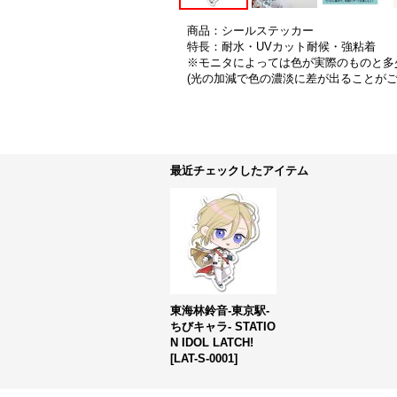
商品：シールステッカー
特長：耐水・UVカット耐候・強粘着
※モニタによっては色が実際のものと多
(光の加減で色の濃淡に差が出ることが
最近チェックしたアイテム
東海林鈴音-東京駅-
ちびキャラ- STATIO
N IDOL LATCH!
[
LAT-S-0001
]