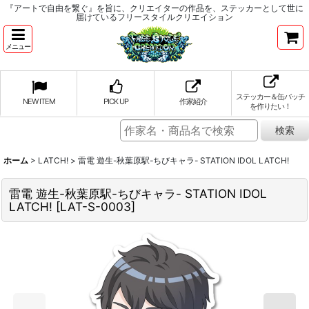
『アートで自由を繋ぐ』を旨に、クリエイターの作品を、ステッカーとして世に
届けているフリースタイルクリエイション
メニュー
ステッカー＆缶バッチ
NEW ITEM
PICK UP
作家紹介
を作りたい！
ホーム
>
LATCH!
>
雷電 遊生-秋葉原駅-ちびキャラ- STATION IDOL LATCH!
雷電 遊生-秋葉原駅-ちびキャラ- STATION IDOL
LATCH!
[
LAT-S-0003
]