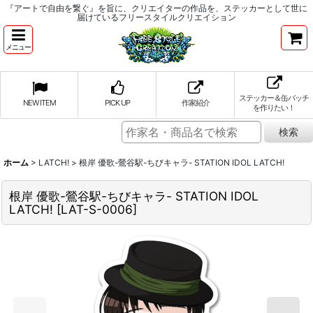
『アートで自由を繋ぐ』を旨に、クリエイターの作品を、ステッカーとして世に
届けているフリースタイルクリエイション
メニュー
ステッカー＆缶バッチ
NEW ITEM
PICK UP
作家紹介
を作りたい！
ホーム
>
LATCH!
>
根岸 優歌-鶯谷駅-ちびキャラ- STATION IDOL LATCH!
根岸 優歌-鶯谷駅-ちびキャラ- STATION IDOL
LATCH!
[
LAT-S-0006
]