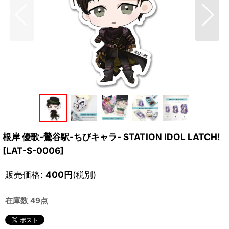
根岸 優歌-鶯谷駅-ちびキャラ- STATION IDOL LATCH!
[
LAT-S-0006
]
販売価格
:
400
円
(税別)
在庫数 49点