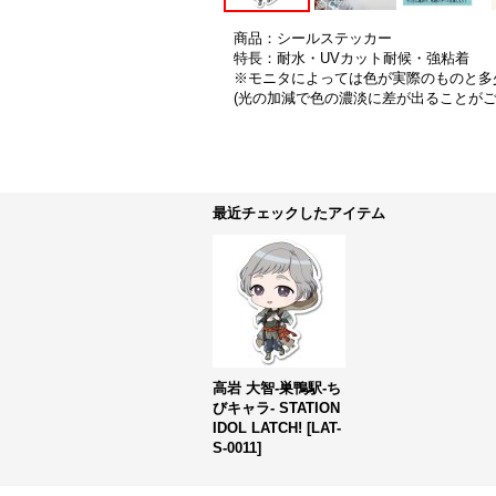
商品：シールステッカー
特長：耐水・UVカット耐候・強粘着
※モニタによっては色が実際のものと多
(光の加減で色の濃淡に差が出ることが
最近チェックしたアイテム
高岩 大智-巣鴨駅-ち
びキャラ- STATION
IDOL LATCH!
[
LAT-
S-0011
]