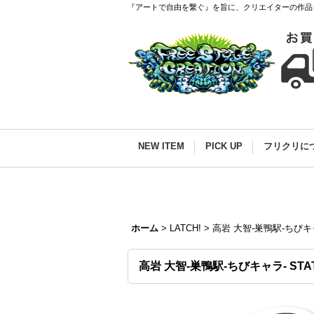
『アートで自由を繋ぐ』を旨に、クリエイターの作品
NEW ITEM
PICK UP
フリクリに
ホーム
>
LATCH!
>
高岩 大智-巣鴨駅-ちびキャラ-
高岩 大智-巣鴨駅-ちびキャラ- STATIO