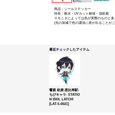
商品：シールステッカー
特長：耐水・UVカット耐候・強粘着
※モニタによっては色が実際のものと多
(光の加減で色の濃淡に差が出ることが
最近チェックしたアイテム
饗庭 紡麦-恵比寿駅-
ちびキャラ- STATIO
N IDOL LATCH!
[
LAT-S-0021
]