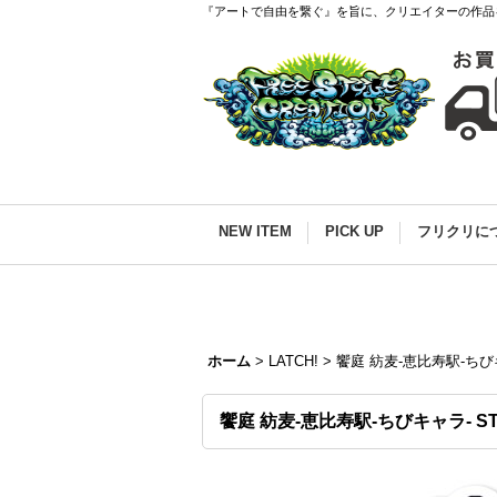
『アートで自由を繋ぐ』を旨に、クリエイターの作品
NEW ITEM
PICK UP
フリクリに
ホーム
>
LATCH!
>
饗庭 紡麦-恵比寿駅-ちびキャラ
饗庭 紡麦-恵比寿駅-ちびキャラ- STAT