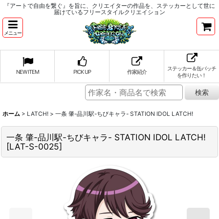
『アートで自由を繋ぐ』を旨に、クリエイターの作品を、ステッカーとして世に
届けているフリースタイルクリエイション
メニュー
ステッカー＆缶バッチ
NEW ITEM
PICK UP
作家紹介
を作りたい！
ホーム
>
LATCH!
>
一条 肇-品川駅-ちびキャラ- STATION IDOL LATCH!
一条 肇-品川駅-ちびキャラ- STATION IDOL LATCH!
[
LAT-S-0025
]