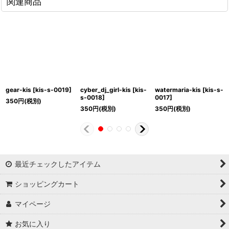
関連商品
gear-kis
[
kis-s-0019
]
cyber_dj_girl-kis
[
kis-
watermaria-kis
[
kis-s-
s-0018
]
0017
]
350
円
(税別)
350
円
(税別)
350
円
(税別)
最近チェックしたアイテム
ショッピングカート
マイページ
お気に入り