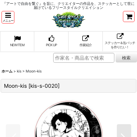
『アートで自由を繋ぐ』を旨に、クリエイターの作品を、ステッカーとして世に
届けているフリースタイルクリエイション
メニュー
ステッカー＆缶バッチ
NEW ITEM
PICK UP
作家紹介
を作りたい！
ホーム
>
kis
>
Moon-kis
Moon-kis
[
kis-s-0020
]