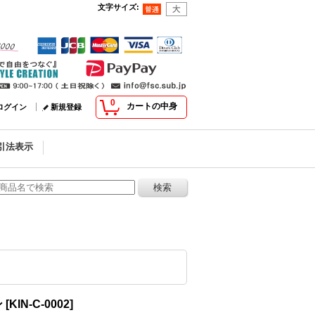
文字サイズ
:
0
カートの中身
ログイン
新規登録
引法表示
ン
[
KIN-C-0002
]