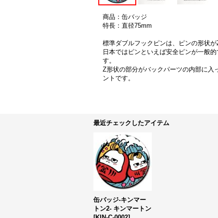
商品：缶バッジ
特長：直径75mm
標準ダブルフックピンは、ピンの形状が
日本ではピンといえば安全ピンが一般的
す。
Z形状の部分がバックパーツの内部に入
ントです。
最近チェックしたアイテム
缶バッジ-キンマー
トン2- キンマートン
[
KIN-C-0002
]