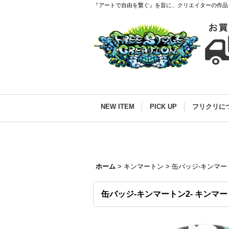
『アートで自由を繋ぐ』を旨に、クリエイターの作品
NEW ITEM
PICK UP
フリクリに
ホーム
>
キンマートン
>
缶バッジ-キンマー
缶バッジ-キンマートン2- キンマ