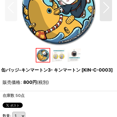
缶バッジ-キンマートン3- キンマートン
[
KIN-C-0003
]
販売価格
:
800
円
(税別)
在庫数 50点
数量
: