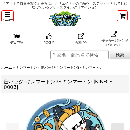
『アートで自由を繋ぐ』を旨に、クリエイターの作品を、ステッカーとして世に
届けているフリースタイルクリエイション
メニュー
ステッカー＆缶バッチ
NEW ITEM
PICK UP
作家紹介
を作りたい！
ホーム
>
キンマートン
>
缶バッジ-キンマートン3- キンマートン
缶バッジ-キンマートン3- キンマートン
[
KIN-C-
0003
]