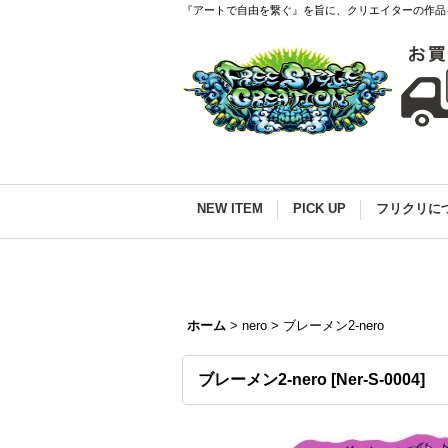
『アートで自由を繋ぐ』を旨に、クリエイターの作品
NEW ITEM
PICK UP
フリクリに
ホーム
>
nero
>
ブレーメン2-nero
ブレーメン2-nero
[
Ner-S-0004
]