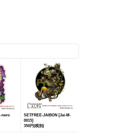
nero
SETFREE-JAIBON
[
Jai-M-
0015
]
350円
(税別)