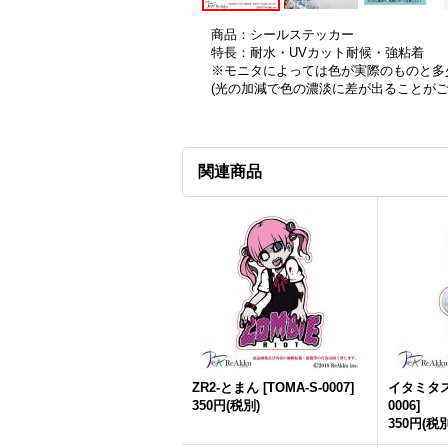
商品：シールステッカー
特長：耐水・UVカット耐候・強粘着
※モニタによっては色が実際のものと多
(光の加減で色の濃淡に差が出ることが
関連商品
ZR2-とまん
[
TOMA-S-0007
]
イタミタ
350円
(税別)
0006
]
350円
(税別