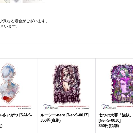
少異なる場合がございます。
ございます。
ス-さいがつ
[
SAI-S-
ルーシー-nero
[
Ner-S-0017
]
七つの大罪「強欲」-
350円
(税別)
[
Ner-S-0030
]
)
350円
(税別)