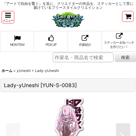
『アートで自由を繋ぐ』を旨に、クリエイターの作品を、ステッカーとして世に
届けているフリースタイルクリエイション
メニュー
ステッカー＆缶バッチ
NEW ITEM
PICK UP
作家紹介
を作りたい！
ホーム
>
yUneshi
>
Lady-yUneshi
Lady-yUneshi
[
YUN-S-0083
]