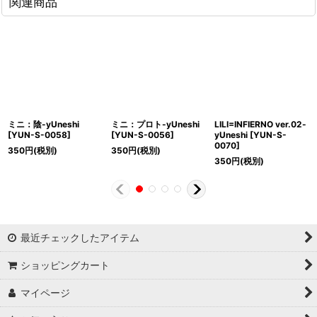
関連商品
ミニ：陰-yUneshi
ミニ：プロト-yUneshi
LILI=INFIERNO ver.02-
[
YUN-S-0058
]
[
YUN-S-0056
]
yUneshi
[
YUN-S-
0070
]
350
円
(税別)
350
円
(税別)
350
円
(税別)
最近チェックしたアイテム
ショッピングカート
マイページ