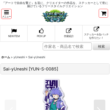
『アートで自由を繋ぐ』を旨に、クリエイターの作品を、ステッカーとして世に
届けているフリースタイルクリエイション
メニュー
ステッカー＆缶バッチ
NEW ITEM
PICK UP
作家紹介
を作りたい！
ホーム
>
yUneshi
>
Sai-yUneshi
Sai-yUneshi
[
YUN-S-0085
]