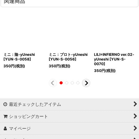
関連商品
ミニ：陰-yUneshi
ミニ：プロト-yUneshi
LILI=INFIERNO ver.02-
[
YUN-S-0058
]
[
YUN-S-0056
]
yUneshi
[
YUN-S-
0070
]
350
円
(税別)
350
円
(税別)
350
円
(税別)
最近チェックしたアイテム
ショッピングカート
マイページ