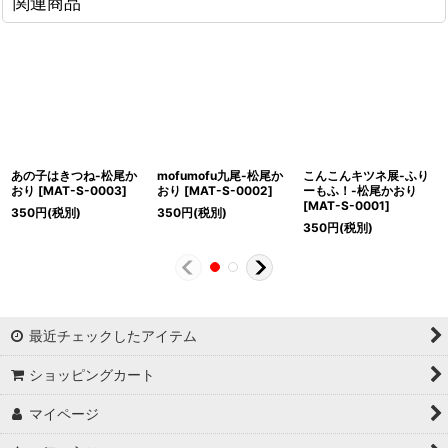
関連商品
あの子はきつね-松尾か
mofumofu九尾-松尾か
こんこんキツネ展-ふり
おり
[
MAT-S-0003
]
おり
[
MAT-S-0002
]
ーもふ！-松尾かおり
[
MAT-S-0001
]
350
円
(税別)
350
円
(税別)
350
円
(税別)
最近チェックしたアイテム
ショッピングカート
マイページ