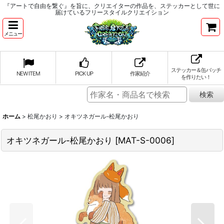
『アートで自由を繋ぐ』を旨に、クリエイターの作品を、ステッカーとして世に
届けているフリースタイルクリエイション
メニュー
ステッカー＆缶バッチ
NEW ITEM
PICK UP
作家紹介
を作りたい！
ホーム
>
松尾かおり
>
オキツネガール-松尾かおり
オキツネガール-松尾かおり
[
MAT-S-0006
]