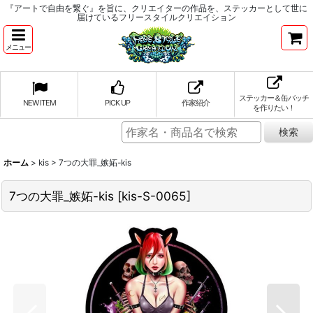
『アートで自由を繋ぐ』を旨に、クリエイターの作品を、ステッカーとして世に
届けているフリースタイルクリエイション
メニュー
ステッカー＆缶バッチ
NEW ITEM
PICK UP
作家紹介
を作りたい！
ホーム
>
kis
>
7つの大罪_嫉妬-kis
7つの大罪_嫉妬-kis
[
kis-S-0065
]