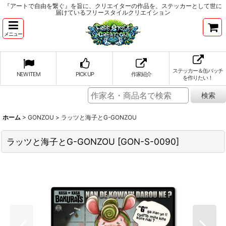
『アートで自由を繋ぐ』を旨に、クリエイターの作品を、ステッカーとして世に
届けているフリースタイルクリエイション
メニュー
ステッカー＆缶バッチ
NEW ITEM
PICK UP
作家紹介
を作りたい！
ホーム
>
GONZOU
>
ラッツと海子とG-GONZOU
ラッツと海子とG-GONZOU
[
GON-S-0090
]