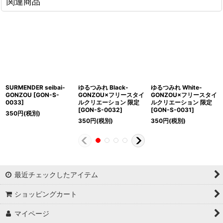
関連商品
SURMENDER seibai-
ゆるつみれ Black-
ゆるつみれ White-
GONZOU
[
GON-S-
GONZOU×フリースタイ
GONZOU×フリースタイ
0033
]
ルクリエーション 限定
ルクリエーション 限定
[
GON-S-0032
]
[
GON-S-0031
]
350
円
(税別)
350
円
(税別)
350
円
(税別)
最近チェックしたアイテム
ショッピングカート
マイページ