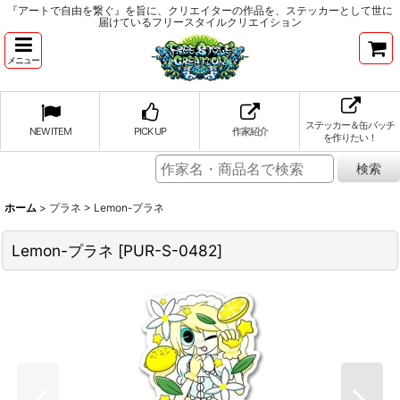
『アートで自由を繋ぐ』を旨に、クリエイターの作品を、ステッカーとして世に
届けているフリースタイルクリエイション
メニュー
ステッカー＆缶バッチ
NEW ITEM
PICK UP
作家紹介
を作りたい！
ホーム
>
プラネ
>
Lemon-プラネ
Lemon-プラネ
[
PUR-S-0482
]