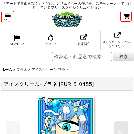
『アートで自由を繋ぐ』を旨に、クリエイターの作品を、ステッカーとして世に
届けているフリースタイルクリエイション
メニュー
ステッカー＆缶バッチ
NEW ITEM
PICK UP
作家紹介
を作りたい！
ホーム
>
プラネ
>
アイスクリーム-プラネ
アイスクリーム-プラネ
[
PUR-S-0485
]