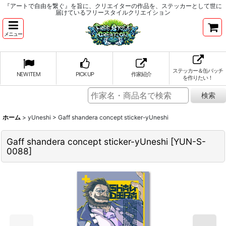
『アートで自由を繋ぐ』を旨に、クリエイターの作品を、ステッカーとして世に
届けているフリースタイルクリエイション
メニュー
ステッカー＆缶バッチ
NEW ITEM
PICK UP
作家紹介
を作りたい！
ホーム
>
yUneshi
>
Gaff shandera concept sticker-yUneshi
Gaff shandera concept sticker-yUneshi
[
YUN-S-
0088
]