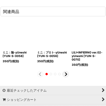
関連商品
ミニ：陰-yUneshi
ミニ：プロト-yUneshi
LILI=INFIERNO ver.02-
[
YUN-S-0058
]
[
YUN-S-0056
]
yUneshi
[
YUN-S-
0070
]
350
円
(税別)
350
円
(税別)
350
円
(税別)
最近チェックしたアイテム
ショッピングカート