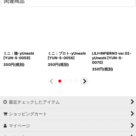
関連商品
ミニ：陰-yUneshi
ミニ：プロト-yUneshi
LILI=INFIERNO ver.02-
[
YUN-S-0058
]
[
YUN-S-0056
]
yUneshi
[
YUN-S-
0070
]
350
円
(税別)
350
円
(税別)
350
円
(税別)
最近チェックしたアイテム
ショッピングカート
マイページ