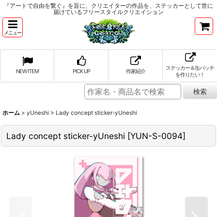
『アートで自由を繋ぐ』を旨に、クリエイターの作品を、ステッカーとして世に
届けているフリースタイルクリエイション
メニュー
ステッカー＆缶バッチ
NEW ITEM
PICK UP
作家紹介
を作りたい！
ホーム
>
yUneshi
>
Lady concept sticker-yUneshi
Lady concept sticker-yUneshi
[
YUN-S-0094
]