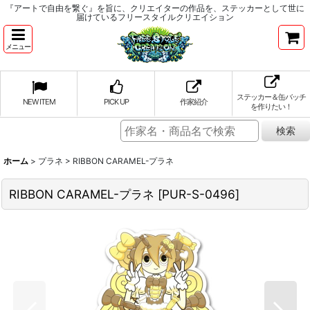
『アートで自由を繋ぐ』を旨に、クリエイターの作品を、ステッカーとして世に
届けているフリースタイルクリエイション
メニュー
ステッカー＆缶バッチ
NEW ITEM
PICK UP
作家紹介
を作りたい！
ホーム
>
プラネ
>
RIBBON CARAMEL-プラネ
RIBBON CARAMEL-プラネ
[
PUR-S-0496
]