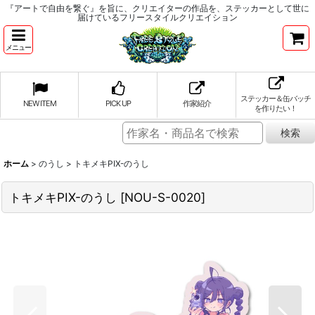
『アートで自由を繋ぐ』を旨に、クリエイターの作品を、ステッカーとして世に
届けているフリースタイルクリエイション
メニュー
ステッカー＆缶バッチ
NEW ITEM
PICK UP
作家紹介
を作りたい！
ホーム
>
のうし
>
トキメキPIX-のうし
トキメキPIX-のうし
[
NOU-S-0020
]