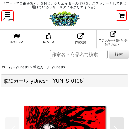
『アートで自由を繋ぐ』を旨に、クリエイターの作品を、ステッカーとして世に
届けているフリースタイルクリエイション
メニュー
ステッカー＆缶バッチ
NEW ITEM
PICK UP
作家紹介
を作りたい！
ホーム
>
yUneshi
>
撃鉄ガール-yUneshi
撃鉄ガール-yUneshi
[
YUN-S-0108
]