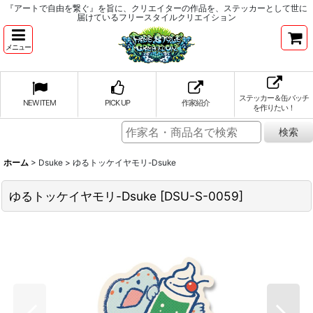
『アートで自由を繋ぐ』を旨に、クリエイターの作品を、ステッカーとして世に
届けているフリースタイルクリエイション
メニュー
ステッカー＆缶バッチ
NEW ITEM
PICK UP
作家紹介
を作りたい！
ホーム
>
Dsuke
>
ゆるトッケイヤモリ-Dsuke
ゆるトッケイヤモリ-Dsuke
[
DSU-S-0059
]