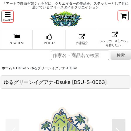
『アートで自由を繋ぐ』を旨に、クリエイターの作品を、ステッカーとして世に
届けているフリースタイルクリエイション
メニュー
ステッカー＆缶バッチ
NEW ITEM
PICK UP
作家紹介
を作りたい！
ホーム
>
Dsuke
>
ゆるグリーンイグアナ-Dsuke
ゆるグリーンイグアナ-Dsuke
[
DSU-S-0063
]