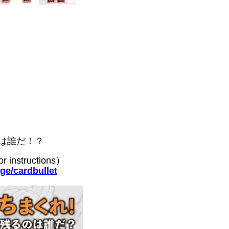
のは誰だ！？
instructions）
ge/cardbullet