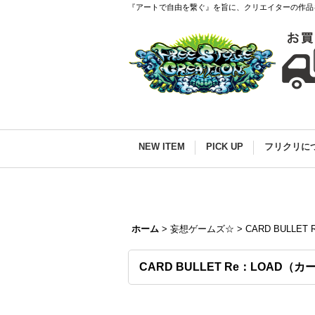
『アートで自由を繋ぐ』を旨に、クリエイターの作品
NEW ITEM
PICK UP
フリクリに
ホーム
>
妄想ゲームズ☆
>
CARD BULLE
CARD BULLET Re：LOAD（