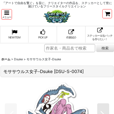
『アートで自由を繋ぐ』を旨に、クリエイターの作品を、ステッカーとして世に
届けているフリースタイルクリエイション
メニュー
ステッカー＆缶バッチ
NEW ITEM
PICK UP
作家紹介
を作りたい！
ホーム
>
Dsuke
>
モササウルス女子-Dsuke
モササウルス女子-Dsuke
[
DSU-S-0074
]