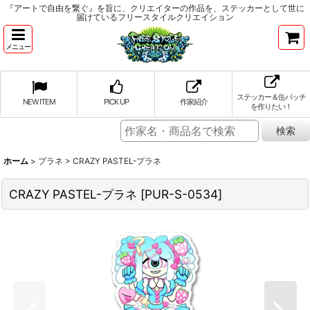
『アートで自由を繋ぐ』を旨に、クリエイターの作品を、ステッカーとして世に
届けているフリースタイルクリエイション
メニュー
ステッカー＆缶バッチ
NEW ITEM
PICK UP
作家紹介
を作りたい！
ホーム
>
プラネ
>
CRAZY PASTEL-プラネ
CRAZY PASTEL-プラネ
[
PUR-S-0534
]