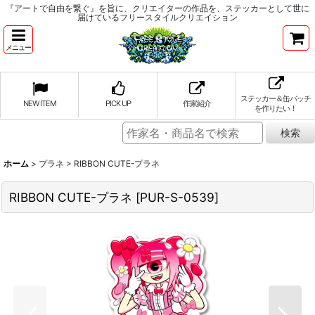
『アートで自由を繋ぐ』を旨に、クリエイターの作品を、ステッカーとして世に
届けているフリースタイルクリエイション
メニュー
ステッカー＆缶バッチ
NEW ITEM
PICK UP
作家紹介
を作りたい！
ホーム
>
プラネ
>
RIBBON CUTE-プラネ
RIBBON CUTE-プラネ
[
PUR-S-0539
]