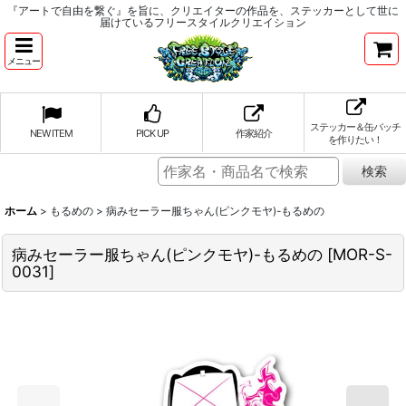
『アートで自由を繋ぐ』を旨に、クリエイターの作品を、ステッカーとして世に
届けているフリースタイルクリエイション
メニュー
ステッカー＆缶バッチ
NEW ITEM
PICK UP
作家紹介
を作りたい！
ホーム
>
もるめの
>
病みセーラー服ちゃん(ピンクモヤ)-もるめの
病みセーラー服ちゃん(ピンクモヤ)-もるめの
[
MOR-S-
0031
]