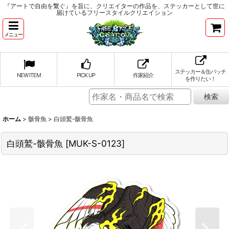
『アートで自由を繋ぐ』を旨に、クリエイターの作品を、ステッカーとして世に
届けているフリースタイルクリエイション
メニュー
ステッカー＆缶バッチ
NEW ITEM
PICK UP
作家紹介
を作りたい！
ホーム
>
骸骨魚
>
白頭鷲-骸骨魚
白頭鷲-骸骨魚
[
MUK-S-0123
]