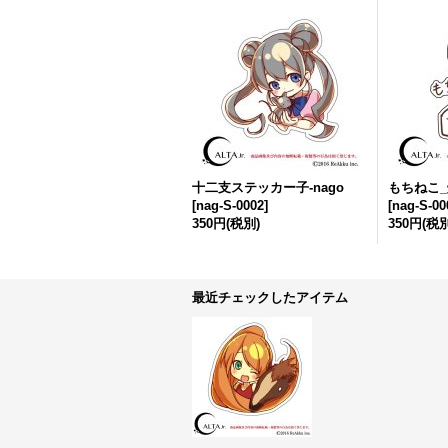
十二支ステッカー子-nago
もちねこ_焼
[
nag-S-0002
]
[
nag-S-00
350円
(税別)
350円
(税別
最近チェックしたアイテム