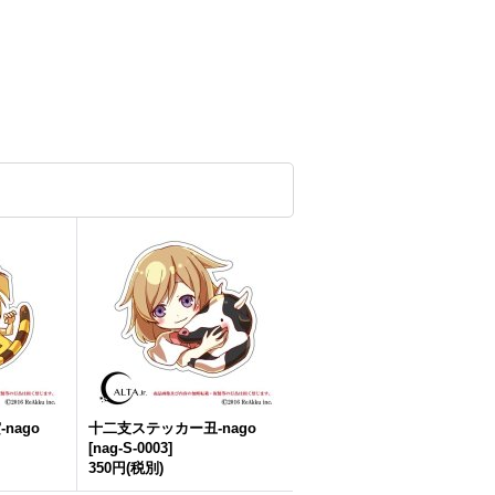
nago
十二支ステッカー丑-nago
[
nag-S-0003
]
350円
(税別)