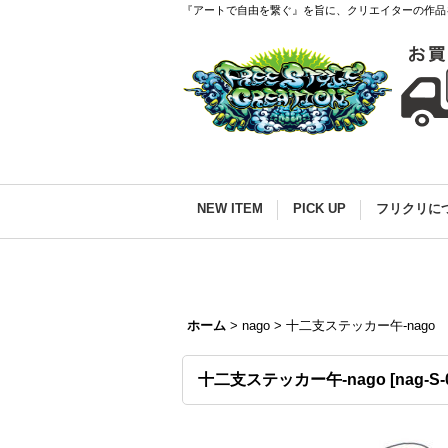
『アートで自由を繋ぐ』を旨に、クリエイターの作品
NEW ITEM
PICK UP
フリクリに
ホーム
>
nago
>
十二支ステッカー午-nago
十二支ステッカー午-nago
[
nag-S-