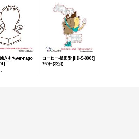
きもちver-nago
コーヒー-飯田愛
[
IID-S-0003
]
01
]
350円
(税別)
)