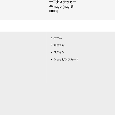
十二支ステッカー
午-nago
[
nag-S-
0008
]
ホーム
新規登録
ログイン
ショッピングカート