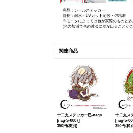
商品：シールステッカー
特長：耐水・UVカット耐候・強粘着
※モニタによっては色が実際のものと多
(光の加減で色の濃淡に差が出ることが
関連商品
十二支ステッカー巳-nago
十二支ステ
[
nag-S-0007
]
[
nag-S-00
350円
(税別)
350円
(税別