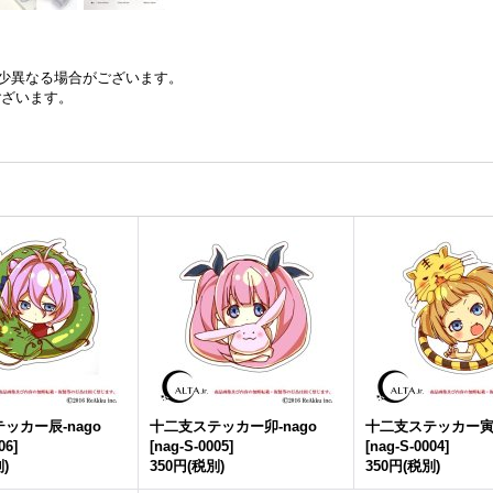
少異なる場合がございます。
ございます。
ッカー辰-nago
十二支ステッカー卯-nago
十二支ステッカー寅-
06
]
[
nag-S-0005
]
[
nag-S-0004
]
)
350円
(税別)
350円
(税別)