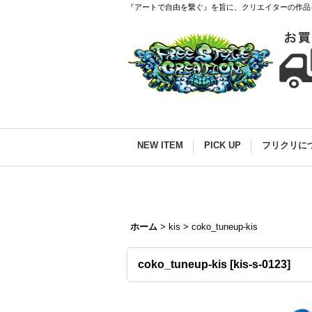
『アートで自由を繋ぐ』を旨に、クリエイターの作品
NEW ITEM
PICK UP
フリクリに
ホーム
>
kis
>
coko_tuneup-kis
coko_tuneup-kis
[
kis-s-0123
]