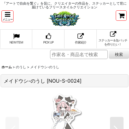
『アートで自由を繋ぐ』を旨に、クリエイターの作品を、ステッカーとして世に
届けているフリースタイルクリエイション
メニュー
ステッカー＆缶バッチ
NEW ITEM
PICK UP
作家紹介
を作りたい！
ホーム
>
のうし
>
メイドウシ-のうし
メイドウシ-のうし
[
NOU-S-0024
]