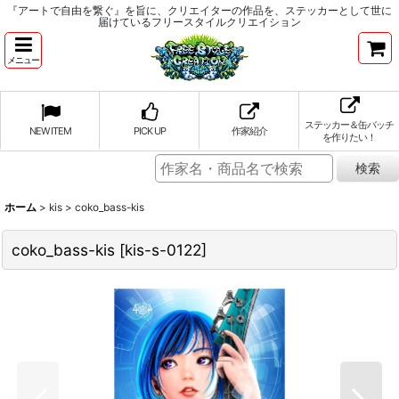
『アートで自由を繋ぐ』を旨に、クリエイターの作品を、ステッカーとして世に
届けているフリースタイルクリエイション
メニュー
ステッカー＆缶バッチ
NEW ITEM
PICK UP
作家紹介
を作りたい！
ホーム
>
kis
>
coko_bass-kis
coko_bass-kis
[
kis-s-0122
]