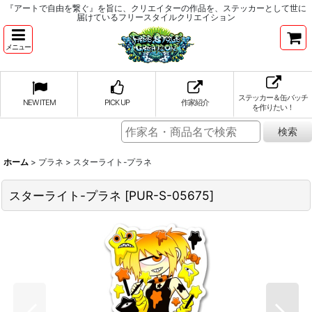
『アートで自由を繋ぐ』を旨に、クリエイターの作品を、ステッカーとして世に
届けているフリースタイルクリエイション
メニュー
ステッカー＆缶バッチ
NEW ITEM
PICK UP
作家紹介
を作りたい！
ホーム
>
プラネ
>
スターライト-プラネ
スターライト-プラネ
[
PUR-S-05675
]