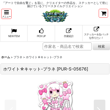
『アートで自由を繋ぐ』を旨に、クリエイターの作品を、ステッカーとして世に
届けているフリースタイルクリエイション
メニュー
ステッカー＆缶バッチ
NEW ITEM
PICK UP
作家紹介
を作りたい！
ホーム
>
プラネ
>
ホワイト☆キャット-プラネ
ホワイト☆キャット-プラネ
[
PUR-S-05676
]