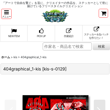
『アートで自由を繋ぐ』を旨に、クリエイターの作品を、ステッカーとして世に
届けているフリースタイルクリエイション
メニュー
ステッカー＆缶バッチ
NEW ITEM
PICK UP
作家紹介
を作りたい！
ホーム
>
kis
>
404graphical_1-kis
404graphical_1-kis
[
kis-s-0129
]