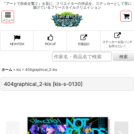
『アートで自由を繋ぐ』を旨に、クリエイターの作品を、ステッカーとして世に
届けているフリースタイルクリエイション
メニュー
ステッカー＆缶バッチ
NEW ITEM
PICK UP
作家紹介
を作りたい！
ホーム
>
kis
>
404graphical_2-kis
404graphical_2-kis
[
kis-s-0130
]