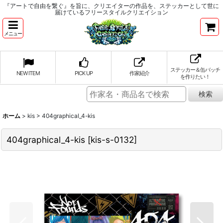
『アートで自由を繋ぐ』を旨に、クリエイターの作品を、ステッカーとして世に
届けているフリースタイルクリエイション
メニュー
ステッカー＆缶バッチ
NEW ITEM
PICK UP
作家紹介
を作りたい！
ホーム
>
kis
>
404graphical_4-kis
404graphical_4-kis
[
kis-s-0132
]