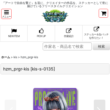
『アートで自由を繋ぐ』を旨に、クリエイターの作品を、ステッカーとして世に
届けているフリースタイルクリエイション
メニュー
ステッカー＆缶バッチ
NEW ITEM
PICK UP
作家紹介
を作りたい！
ホーム
>
kis
>
hzm_prgr-kis
hzm_prgr-kis
[
kis-s-0135
]