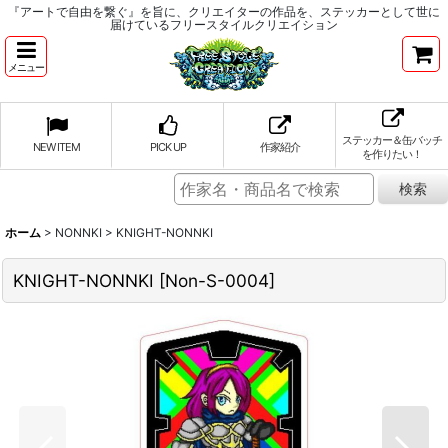
『アートで自由を繋ぐ』を旨に、クリエイターの作品を、ステッカーとして世に
届けているフリースタイルクリエイション
メニュー
ステッカー＆缶バッチ
NEW ITEM
PICK UP
作家紹介
を作りたい！
ホーム
>
NONNKI
>
KNIGHT-NONNKI
KNIGHT-NONNKI
[
Non-S-0004
]