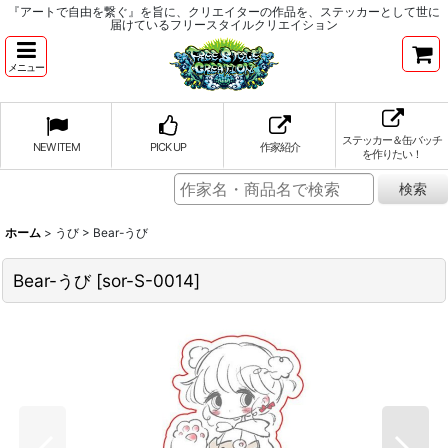
『アートで自由を繋ぐ』を旨に、クリエイターの作品を、ステッカーとして世に
届けているフリースタイルクリエイション
メニュー
ステッカー＆缶バッチ
NEW ITEM
PICK UP
作家紹介
を作りたい！
ホーム
>
うび
>
Bear-うび
Bear-うび
[
sor-S-0014
]