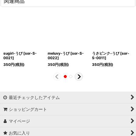
関連商品
sugirl-うび
[
sor-S-
meluvy-うび
[
sor-S-
うさピンク-うび
[
sor-
0021
]
0022
]
S-0011
]
350
円
(税別)
350
円
(税別)
350
円
(税別)
最近チェックしたアイテム
ショッピングカート
マイページ
お気に入り