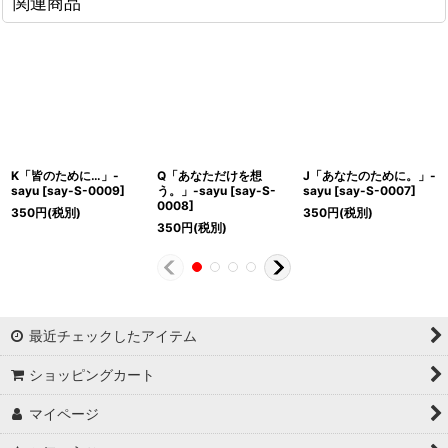
関連商品
K「皆のために…」-
Q「あなただけを想
J「あなたのために。」-
sayu
[
say-S-0009
]
う。」-sayu
[
say-S-
sayu
[
say-S-0007
]
0008
]
350
円
(税別)
350
円
(税別)
350
円
(税別)
最近チェックしたアイテム
ショッピングカート
マイページ