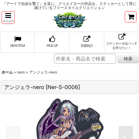
『アートで自由を繋ぐ』を旨に、クリエイターの作品を、ステッカーとして世に
届けているフリースタイルクリエイション
メニュー
ステッカー＆缶バッチ
NEW ITEM
PICK UP
作家紹介
を作りたい！
ホーム
>
nero
>
アンジェラ-nero
アンジェラ-nero
[
Ner-S-0006
]