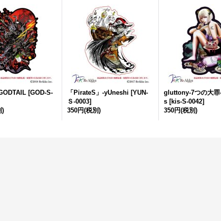
ODTAIL
[
GOD-S-
「PirateS」-yUneshi
[
YUN-
gluttony-7つの大罪
Ｓ-0003
]
s
[
kis-S-0042
]
)
350円
(税別)
350円
(税別)