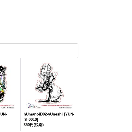
UN-
hUmanoiD02-yUneshi
[
YUN-
Ｓ-0010
]
350円
(税別)