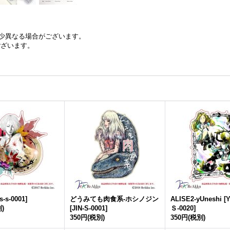
少異なる場合がございます。
ございます。
is-s-0001
]
どうみても肉食系-ホシノジン
ALISE2-yUneshi
[
Y
)
[
JIN-S-0001
]
Ｓ-0020
]
350円
(税別)
350円
(税別)