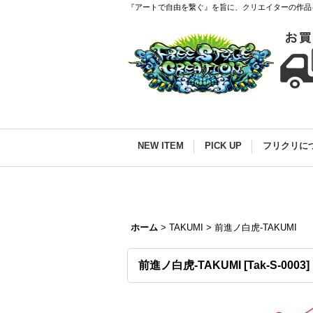
『アートで自由を繋ぐ』を旨に、クリエイターの作品
NEW ITEM
PICK UP
フリクリに
ホーム
>
TAKUMI
>
前進ノ白虎-TAKUMI
前進ノ白虎-TAKUMI
[
Tak-S-0003
]