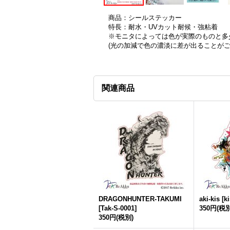
商品：シールステッカー
特長：耐水・UVカット耐候・強粘着
※モニタによっては色が実際のものと多
(光の加減で色の濃淡に差が出ることが
関連商品
DRAGONHUNTER-TAKUMI
aki-kis
[
k
[
Tak-S-0001
]
350円
(税別
350円
(税別)