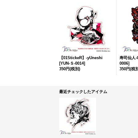
【01StickeR】-yUneshi
寿司仙人-G
[
YUN-Ｓ-0014
]
0006
]
350円
(税別)
350円
(税別
最近チェックしたアイテム