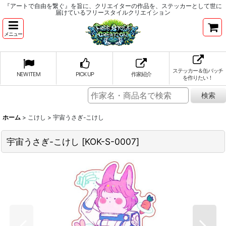
『アートで自由を繋ぐ』を旨に、クリエイターの作品を、ステッカーとして世に
届けているフリースタイルクリエイション
メニュー
ステッカー＆缶バッチ
NEW ITEM
PICK UP
作家紹介
を作りたい！
ホーム
>
こけし
>
宇宙うさぎ-こけし
宇宙うさぎ-こけし
[
KOK-S-0007
]