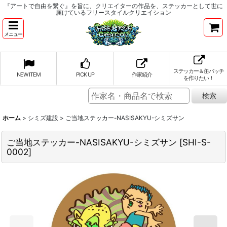
『アートで自由を繋ぐ』を旨に、クリエイターの作品を、ステッカーとして世に
届けているフリースタイルクリエイション
メニュー
ステッカー＆缶バッチ
NEW ITEM
PICK UP
作家紹介
を作りたい！
ホーム
>
シミズ建設
>
ご当地ステッカー-NASISAKYU-シミズサン
ご当地ステッカー-NASISAKYU-シミズサン
[
SHI-S-
0002
]