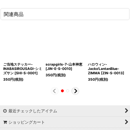
関連商品
ご当地ステッカー-
scrapgirls-7-山本神恵
ハロウィン-
INABASIROUSAGI-シミ
[
JIN-E-S-0010
]
Jacko'LantanBlue-
ズサン
[
SHI-S-0001
]
ZIMMA
[
ZIN-S-0013
]
350
円
(税別)
350
円
(税別)
350
円
(税別)
最近チェックしたアイテム
ショッピングカート