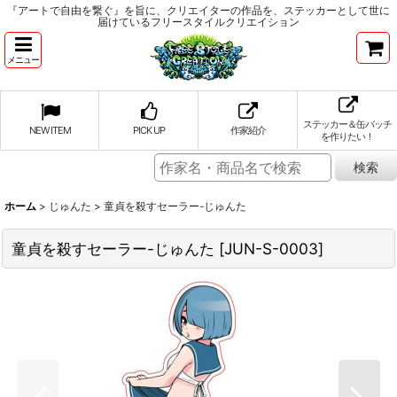
『アートで自由を繋ぐ』を旨に、クリエイターの作品を、ステッカーとして世に
届けているフリースタイルクリエイション
メニュー
ステッカー＆缶バッチ
NEW ITEM
PICK UP
作家紹介
を作りたい！
ホーム
>
じゅんた
>
童貞を殺すセーラー-じゅんた
童貞を殺すセーラー-じゅんた
[
JUN-S-0003
]