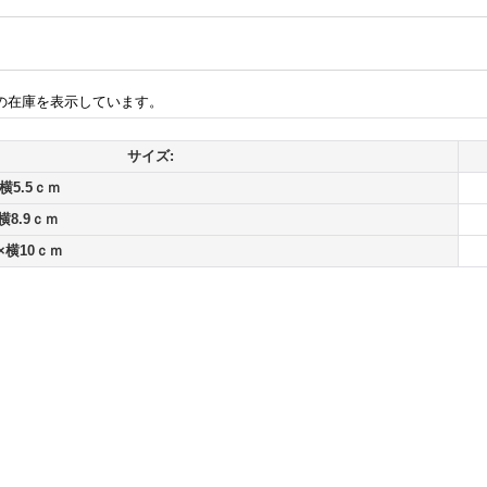
の在庫を表示しています。
サイズ:
横5.5ｃｍ
横8.9ｃｍ
×横10ｃｍ